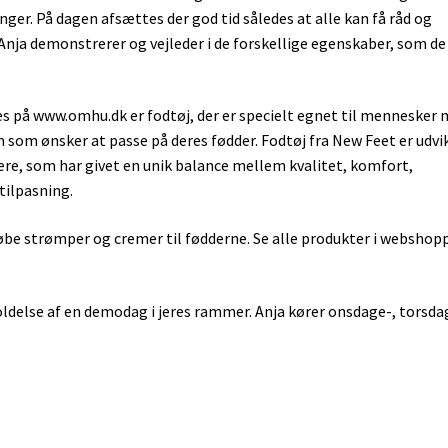
inger. På dagen afsættes der god tid således at alle kan få råd og
. Anja demonstrerer og vejleder i de forskellige egenskaber, som de
 på www.omhu.dk er fodtøj, der er specielt egnet til mennesker
som ønsker at passe på deres fødder. Fodtøj fra New Feet er udvik
e, som har givet en unik balance mellem kvalitet, komfort,
 tilpasning.
øbe strømper og cremer til fødderne. Se alle produkter i webshop
oldelse af en demodag i jeres rammer. Anja kører onsdage-, torsda