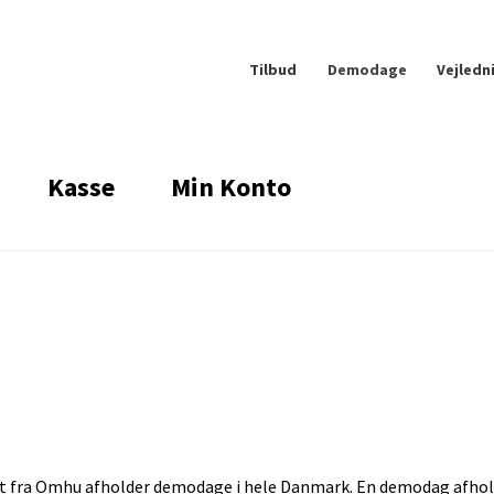
Tilbud
Demodage
Vejledn
Kasse
Min Konto
k
Demodage
Frag, levering og returnering
ntakt os
Konto
Kurv
Log ind
Log ud
s
Password nulstilling
Persondatapolitik
eut fra Omhu afholder demodage i hele Danmark. En demodag afho