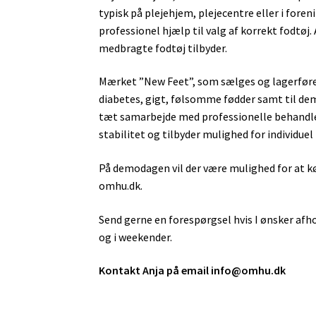
typisk på plejehjem, plejecentre eller i foren
professionel hjælp til valg af korrekt fodtøj
Tilbud
Tilmeld
Vejledning
medbragte fodtøj tilbyder.
Mærket ”New Feet”, som sælges og lagerføres
diabetes, gigt, følsomme fødder samt til dem 
tæt samarbejde med professionelle behandler
stabilitet og tilbyder mulighed for individuel
På demodagen vil der være mulighed for at k
omhu.dk.
Send gerne en forespørgsel hvis I ønsker afh
og i weekender.
Kontakt Anja på email info@omhu.dk