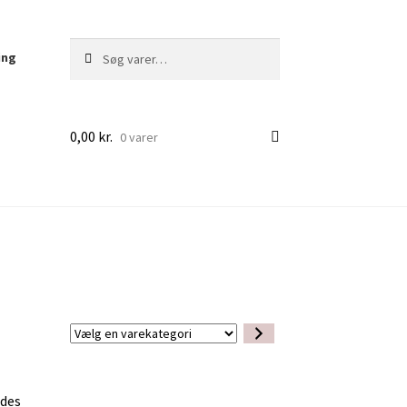
Søg
Søg
ing
efter:
0,00
kr.
0 varer
Vælg
en
varekategori
ldes