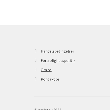
Handelsbetingelser
Fortrolighedspolitik
Om os
Kontakt os
© omhu.dk 2022