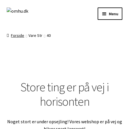
Spring
Spring
Menu
til
til
navigation
indhold
Forside
Forside
Vare Str
40
Brug af Cookies
Butik
Store ting er på vej i
horisonten
Demodage
Noget stort er under opsejling! Vores webshop er på vej og
Frag, levering og returnering
bliver snart lanceret!