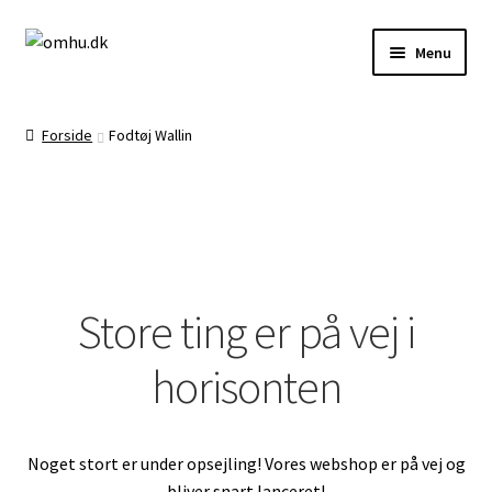
Spring
Spring
Menu
til
til
navigation
indhold
Forside
Forside
Fodtøj Wallin
Brug af Cookies
Butik
Store ting er på vej i
horisonten
Demodage
Noget stort er under opsejling! Vores webshop er på vej og
Frag, levering og returnering
bliver snart lanceret!