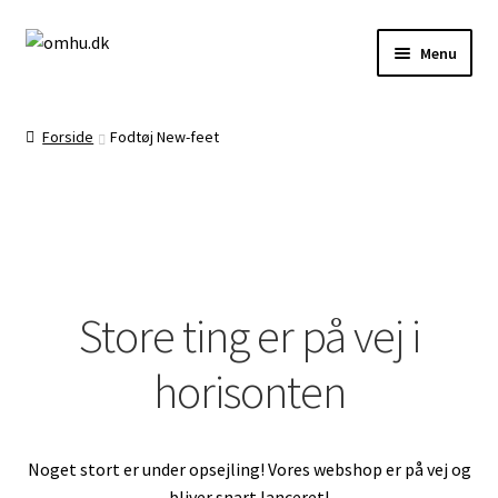
Spring
Spring
Menu
til
til
navigation
indhold
Forside
Forside
Fodtøj New-feet
Brug af Cookies
Butik
Store ting er på vej i
horisonten
Demodage
Noget stort er under opsejling! Vores webshop er på vej og
Frag, levering og returnering
bliver snart lanceret!