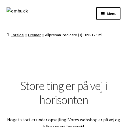
Spring
Spring
Menu
til
til
navigation
indhold
Forside
Forside
Cremer
Allpresan Pedicare (3) 10% 125 ml
Brug af Cookies
Butik
Store ting er på vej i
horisonten
Demodage
Noget stort er under opsejling! Vores webshop er på vej og
Frag, levering og returnering
bliver snart lanceret!