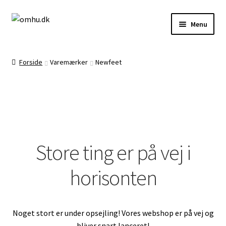
Spring
Spring
Menu
til
til
navigation
indhold
Forside
Forside
Varemærker
Newfeet
Brug af Cookies
Butik
Store ting er på vej i
horisonten
Demodage
Noget stort er under opsejling! Vores webshop er på vej og
Frag, levering og returnering
bliver snart lanceret!